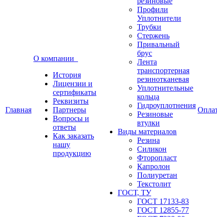
резиновые
Профили
Уплотнители
Трубки
Стержень
Привальный
брус
О компании
Лента
транспортерная
История
резинотканевая
Лицензии и
Уплотнительные
сертификаты
кольца
Реквизиты
Гидроуплотнения
Главная
Партнеры
Опла
Резиновые
Вопросы и
втулки
ответы
Виды материалов
Как заказать
Резина
нашу
Силикон
продукцию
Фторопласт
Капролон
Полиуретан
Текстолит
ГОСТ, ТУ
ГОСТ 17133-83
ГОСТ 12855-77