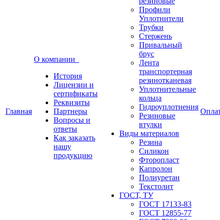
резиновые
Профили
Уплотнители
Трубки
Стержень
Привальный
брус
О компании
Лента
транспортерная
История
резинотканевая
Лицензии и
Уплотнительные
сертификаты
кольца
Реквизиты
Гидроуплотнения
Главная
Партнеры
Опла
Резиновые
Вопросы и
втулки
ответы
Виды материалов
Как заказать
Резина
нашу
Силикон
продукцию
Фторопласт
Капролон
Полиуретан
Текстолит
ГОСТ, ТУ
ГОСТ 17133-83
ГОСТ 12855-77