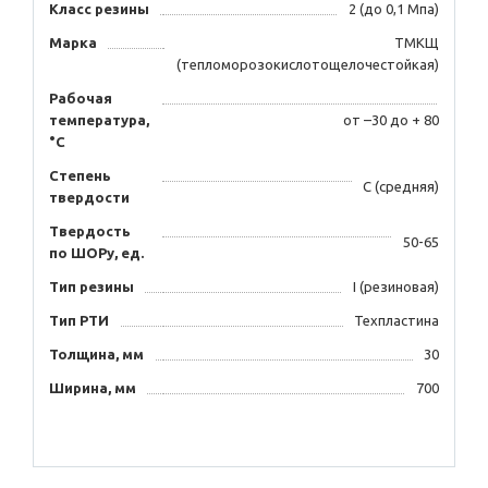
Класс резины
2 (до 0,1 Мпа)
Марка
ТМКЩ
(тепломорозокислотощелочестойкая)
Рабочая
температура,
от –30 до + 80
°C
Степень
С (средняя)
твердости
Твердость
50-65
по ШОРу, ед.
Тип резины
I (резиновая)
Тип РТИ
Техпластина
Толщина, мм
30
Ширина, мм
700