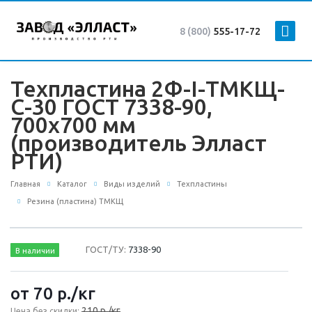
8 (800)
555-17-72
Техпластина 2Ф-I-ТМКЩ-
С-30 ГОСТ 7338-90,
700x700 мм
(производитель Элласт
РТИ)
Главная
Каталог
Виды изделий
Техпластины
Резина (пластина) ТМКЩ
ГОСТ/ТУ:
7338-90
В наличии
от 70
р.
/кг
210 р./кг
Цена без скидки: