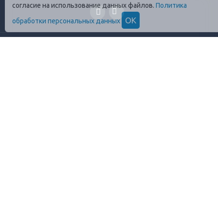
согласие на использование данных файлов.
Политика
ОК
обработки персональных данных
ГЛАВНАЯ
О КОМПАНИИ
ПРОДУКЦИЯ
ОПЛАТА И УСЛОВИЯ
ВАКАНСИИ
КОНТАКТЫ
ПРАВИЛА ХРАНЕНИЯ
ГОСТЫ
ОТЗЫВЫ
+7 (812)
448-13-38
8 (800)
555-17-72
info@profrezina.ru