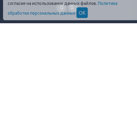
согласие на использование данных файлов.
Политика
ОК
обработки персональных данных
ГЛАВНАЯ
О КОМПАНИИ
ПРОДУКЦИЯ
ОПЛАТА И УСЛОВИЯ
ВАКАНСИИ
КОНТАКТЫ
ПРАВИЛА ХРАНЕНИЯ
ГОСТЫ
ОТЗЫВЫ
+7 (812)
448-13-38
8 (800)
555-17-72
info@profrezina.ru